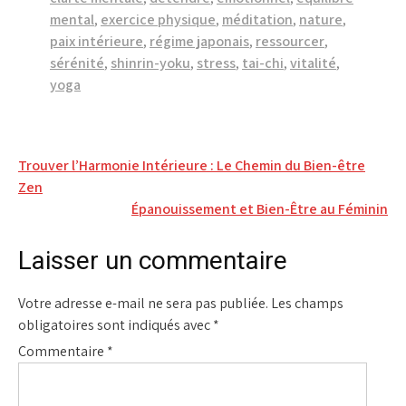
mental
,
exercice physique
,
méditation
,
nature
,
paix intérieure
,
régime japonais
,
ressourcer
,
sérénité
,
shinrin-yoku
,
stress
,
tai-chi
,
vitalité
,
yoga
Navigation
Trouver l’Harmonie Intérieure : Le Chemin du Bien-être
Zen
de
Épanouissement et Bien-Être au Féminin
l’article
Laisser un commentaire
Votre adresse e-mail ne sera pas publiée.
Les champs
obligatoires sont indiqués avec
*
Commentaire
*