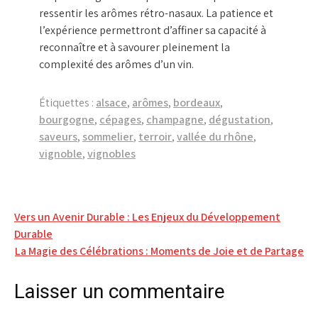
ressentir les arômes rétro-nasaux. La patience et
l’expérience permettront d’affiner sa capacité à
reconnaître et à savourer pleinement la
complexité des arômes d’un vin.
Étiquettes :
alsace
,
arômes
,
bordeaux
,
bourgogne
,
cépages
,
champagne
,
dégustation
,
saveurs
,
sommelier
,
terroir
,
vallée du rhône
,
vignoble
,
vignobles
Navigation
Vers un Avenir Durable : Les Enjeux du Développement
Durable
de
La Magie des Célébrations : Moments de Joie et de Partage
l’article
Laisser un commentaire