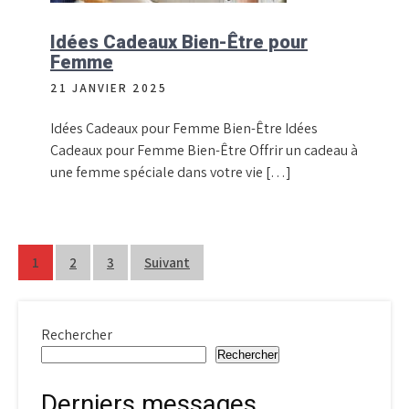
Idées Cadeaux Bien-Être pour
Femme
21 JANVIER 2025
Idées Cadeaux pour Femme Bien-Être Idées
Cadeaux pour Femme Bien-Être Offrir un cadeau à
une femme spéciale dans votre vie […]
Pagination
1
2
3
Suivant
des
publications
Rechercher
Rechercher
Derniers messages