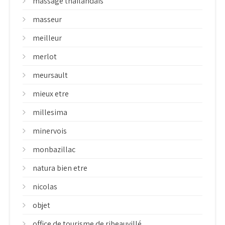
massage thailandais
masseur
meilleur
merlot
meursault
mieux etre
millesima
minervois
monbazillac
natura bien etre
nicolas
objet
office de tourisme de ribeauvillé