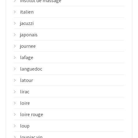
institut de massage
italien
jacuzzi
japonais
journee
lafage
languedoc
latour
lirac
loire
loire rouge
loup
loupiac vin