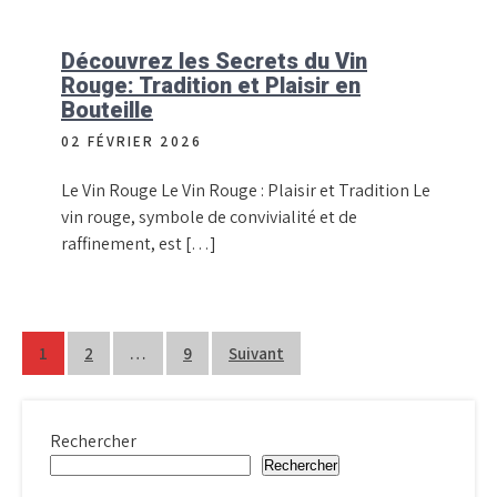
Découvrez les Secrets du Vin
Rouge: Tradition et Plaisir en
Bouteille
02 FÉVRIER 2026
Le Vin Rouge Le Vin Rouge : Plaisir et Tradition Le
vin rouge, symbole de convivialité et de
raffinement, est […]
Pagination
1
2
…
9
Suivant
des
publications
Rechercher
Rechercher