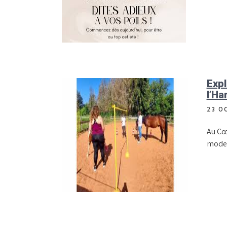
Expl
l’Ha
23 O
Au Cœ
moder