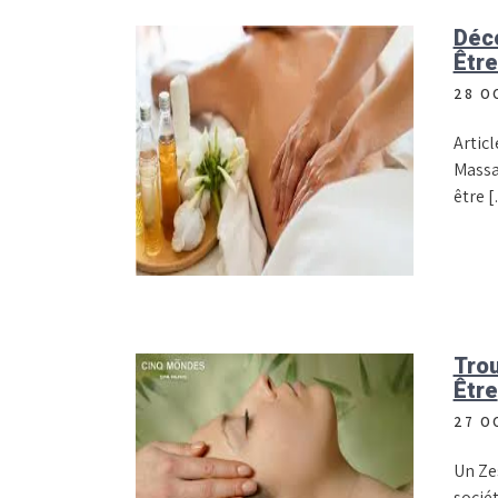
Déco
Être
28 O
Articl
Massa
être 
Trou
Être
27 O
Un Ze
sociét