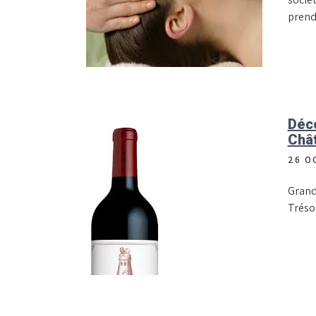
prend
Déco
Châ
26 O
Grand
Tréso