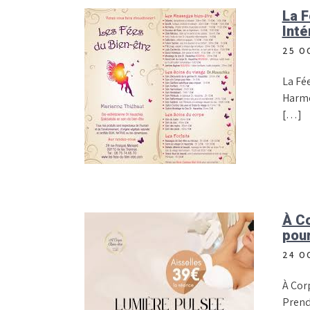
La F
Inté
25 O
La Fée
Harmo
[…]
À Co
pour
24 O
À Corp
Prend