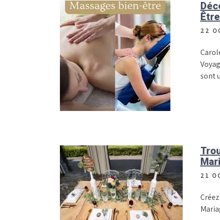
Déco
Être
22 O
Carol
Voyag
sont 
Trou
Mar
21 O
Créez
Maria