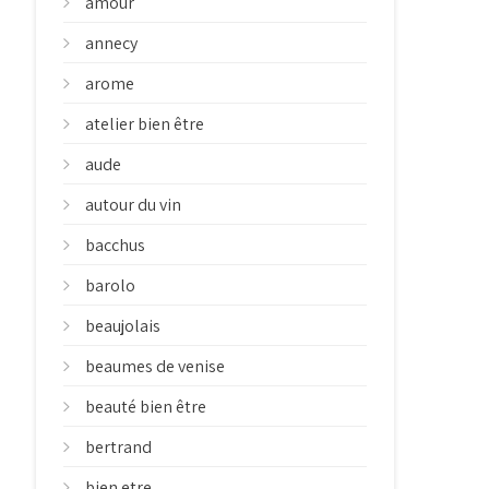
amour
annecy
arome
atelier bien être
aude
autour du vin
bacchus
barolo
beaujolais
beaumes de venise
beauté bien être
bertrand
bien etre