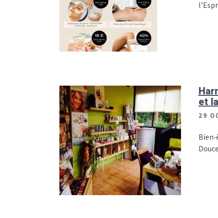
l’Esp
Harm
et l
29 O
Bien-ê
Douce