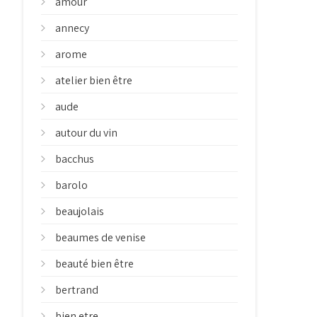
amour
annecy
arome
atelier bien être
aude
autour du vin
bacchus
barolo
beaujolais
beaumes de venise
beauté bien être
bertrand
bien etre