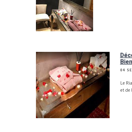
Déco
Bien
04 S
Le Ria
et de 