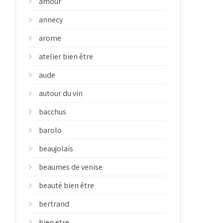
amour
annecy
arome
atelier bien être
aude
autour du vin
bacchus
barolo
beaujolais
beaumes de venise
beauté bien être
bertrand
bien etre