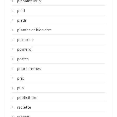
pic saint loup
pied
pieds
plantes et bien etre
plastique
pomerol
portes
pour femmes
prix
pub
publicitaire
raclette
rasteau