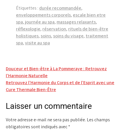
Étiquettes :
durée recommandée
,
enveloppements corporels
,
escale bien etre
spa
,
journée au spa
,
massages relaxants
,
réflexologie
,
réservation
,
rituels de bien-être
holistiques
,
soins
,
soins du visage
,
traitement
spa
,
visite au spa
Navigation
Douceur et Bien-être à La Pommeraye : Retrouvez
l’Harmonie Naturelle
de
Retrouvez l’Harmonie du Corps et de l’Esprit avec une
l’article
Cure Thermale Bien-Être
Laisser un commentaire
Votre adresse e-mail ne sera pas publiée.
Les champs
obligatoires sont indiqués avec
*