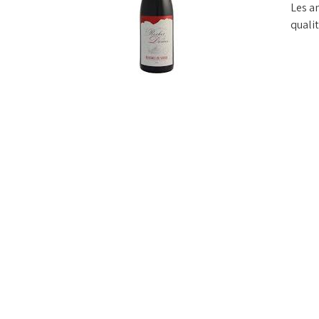
Les a
quali