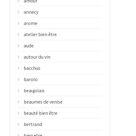
amour
annecy
arome
atelier bien être
aude
autour du vin
bacchus
barolo
beaujolais
beaumes de venise
beauté bien être
bertrand
bien etre