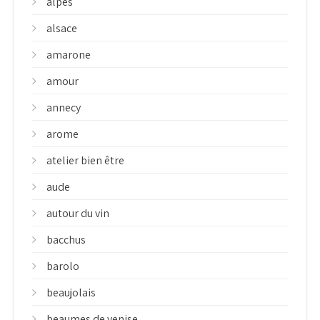
alpes
alsace
amarone
amour
annecy
arome
atelier bien être
aude
autour du vin
bacchus
barolo
beaujolais
beaumes de venise