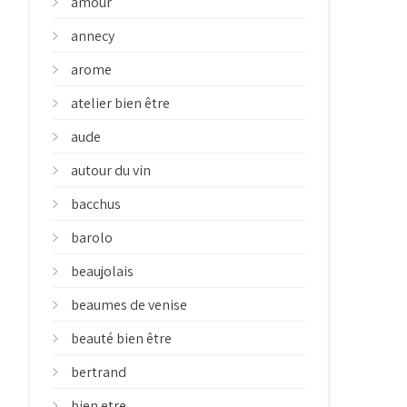
amour
annecy
arome
atelier bien être
aude
autour du vin
bacchus
barolo
beaujolais
beaumes de venise
beauté bien être
bertrand
bien etre