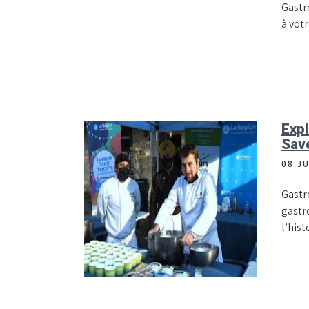
Gastr
à vot
Expl
Save
08 J
Gastr
gastro
l’hist