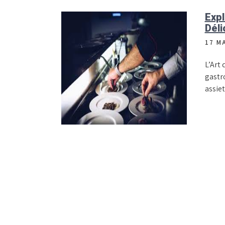
Expl
Déli
17 M
L’Art
gastr
assiet