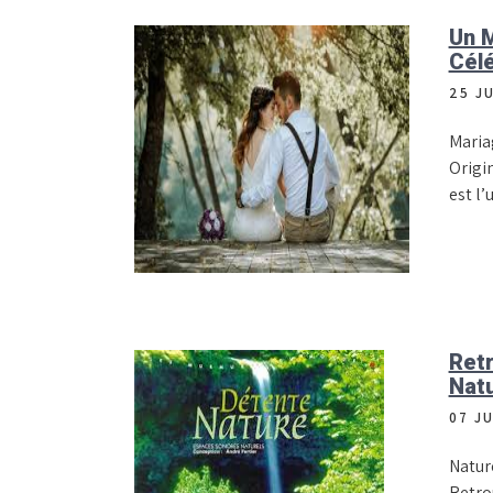
Un M
Célé
25 J
Maria
Origi
est l
Retr
Natu
07 J
Natur
Retro