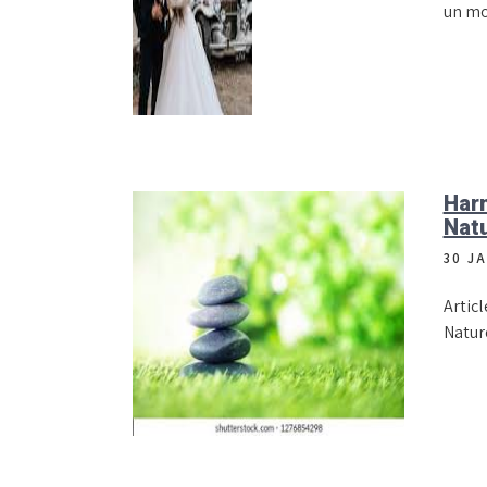
un mo
Harm
Natu
30 J
Articl
Natur