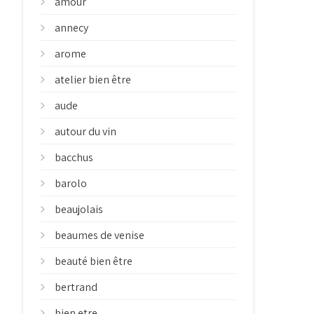
amour
annecy
arome
atelier bien être
aude
autour du vin
bacchus
barolo
beaujolais
beaumes de venise
beauté bien être
bertrand
bien etre