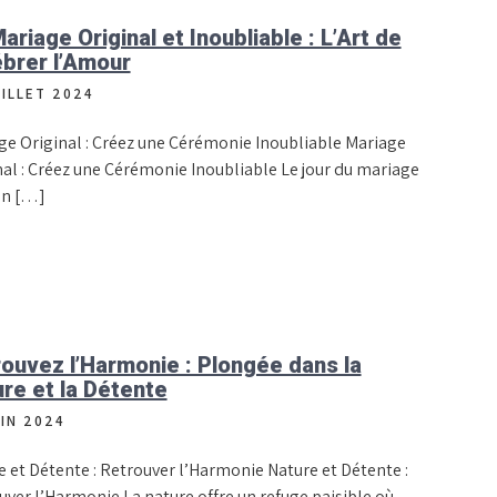
ariage Original et Inoubliable : L’Art de
brer l’Amour
UILLET 2024
ge Original : Créez une Cérémonie Inoubliable Mariage
nal : Créez une Cérémonie Inoubliable Le jour du mariage
’un […]
ouvez l’Harmonie : Plongée dans la
re et la Détente
UIN 2024
e et Détente : Retrouver l’Harmonie Nature et Détente :
uver l’Harmonie La nature offre un refuge paisible où