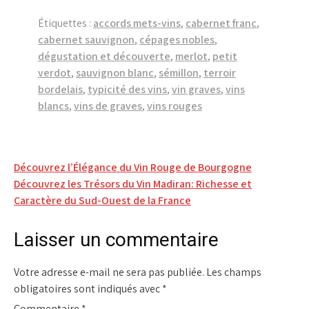
Étiquettes :
accords mets-vins
,
cabernet franc
,
cabernet sauvignon
,
cépages nobles
,
dégustation et découverte
,
merlot
,
petit
verdot
,
sauvignon blanc
,
sémillon
,
terroir
bordelais
,
typicité des vins
,
vin graves
,
vins
blancs
,
vins de graves
,
vins rouges
Navigation
Découvrez l’Élégance du Vin Rouge de Bourgogne
Découvrez les Trésors du Vin Madiran: Richesse et
de
Caractère du Sud-Ouest de la France
l’article
Laisser un commentaire
Votre adresse e-mail ne sera pas publiée.
Les champs
obligatoires sont indiqués avec
*
Commentaire
*