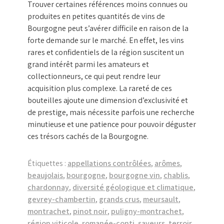
Trouver certaines références moins connues ou
produites en petites quantités de vins de
Bourgogne peut s’avérer difficile en raison de la
forte demande sur le marché. En effet, les vins
rares et confidentiels de la région suscitent un
grand intérêt parmi les amateurs et
collectionneurs, ce qui peut rendre leur
acquisition plus complexe. La rareté de ces
bouteilles ajoute une dimension d’exclusivité et
de prestige, mais nécessite parfois une recherche
minutieuse et une patience pour pouvoir déguster
ces trésors cachés de la Bourgogne.
Étiquettes :
appellations contrôlées
,
arômes
,
beaujolais
,
bourgogne
,
bourgogne vin
,
chablis
,
chardonnay
,
diversité géologique et climatique
,
gevrey-chambertin
,
grands crus
,
meursault
,
montrachet
,
pinot noir
,
puligny-montrachet
,
région viticole
,
romanée-conti
,
saveurs
,
terroir
,