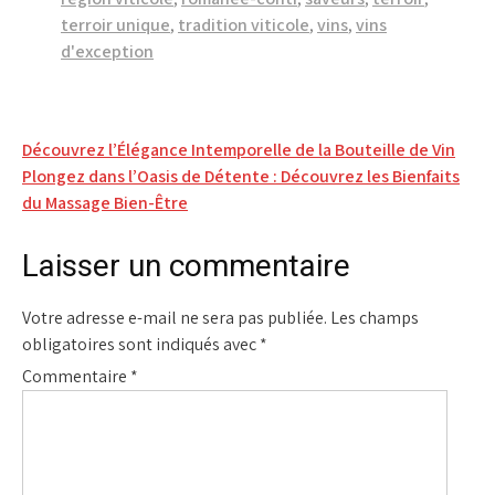
terroir unique
,
tradition viticole
,
vins
,
vins
d'exception
Navigation
Découvrez l’Élégance Intemporelle de la Bouteille de Vin
Plongez dans l’Oasis de Détente : Découvrez les Bienfaits
de
du Massage Bien-Être
l’article
Laisser un commentaire
Votre adresse e-mail ne sera pas publiée.
Les champs
obligatoires sont indiqués avec
*
Commentaire
*