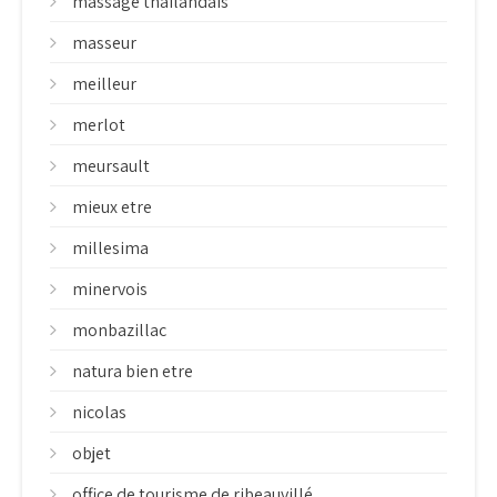
massage thailandais
masseur
meilleur
merlot
meursault
mieux etre
millesima
minervois
monbazillac
natura bien etre
nicolas
objet
office de tourisme de ribeauvillé