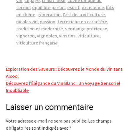
vin
,
cépage
,
climat idéal
,
cuvée unique du
terroir
,
équilibre parfait
,
esprit
,
excellence
,
fûts
en chêne
,
génération
,
l'art de la viticulture
,
nicolas vin
,
passion
,
terre riche en caractère
,
tradition et modernité
,
vendange précieuse
,
vigneron
,
vignobles
,
vins fins
,
viticulture
,
viticulture française
Navigation
Exploration des Saveurs : Découvrez le Monde du Vin sans
Alcool
de
Découvrez l’Élégance du Vin Blanc : Un Voyage Sensoriel
l’article
Inoubliable
Laisser un commentaire
Votre adresse e-mail ne sera pas publiée.
Les champs
obligatoires sont indiqués avec
*