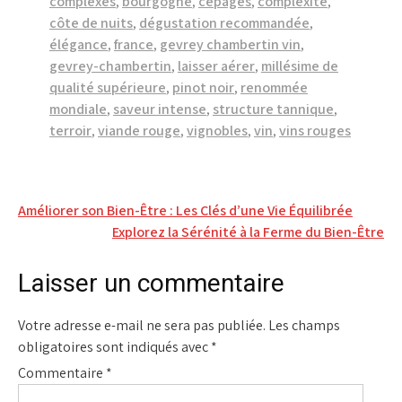
complexes
,
bourgogne
,
cépages
,
complexité
,
côte de nuits
,
dégustation recommandée
,
élégance
,
france
,
gevrey chambertin vin
,
gevrey-chambertin
,
laisser aérer
,
millésime de
qualité supérieure
,
pinot noir
,
renommée
mondiale
,
saveur intense
,
structure tannique
,
terroir
,
viande rouge
,
vignobles
,
vin
,
vins rouges
Navigation
Améliorer son Bien-Être : Les Clés d’une Vie Équilibrée
Explorez la Sérénité à la Ferme du Bien-Être
de
l’article
Laisser un commentaire
Votre adresse e-mail ne sera pas publiée.
Les champs
obligatoires sont indiqués avec
*
Commentaire
*