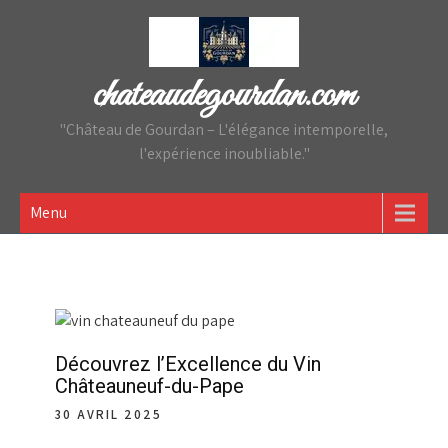
Skip
to
content
chateaudegourdan.com
"Château de Gourdan – L'élégance intemporelle,
l'expérience inoubliable."
Menu
Découvrez l’Excellence du Vin
Châteauneuf-du-Pape
30 AVRIL 2025