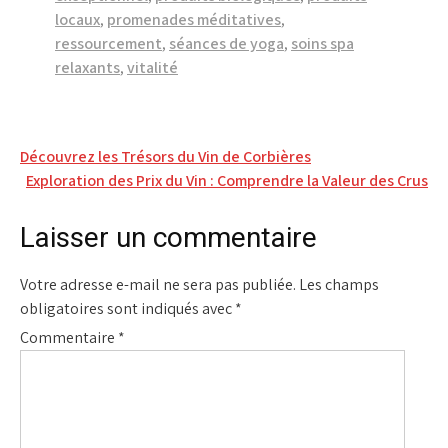
locaux
,
promenades méditatives
,
ressourcement
,
séances de yoga
,
soins spa
relaxants
,
vitalité
Navigation
Découvrez les Trésors du Vin de Corbières
Exploration des Prix du Vin : Comprendre la Valeur des Crus
de
l’article
Laisser un commentaire
Votre adresse e-mail ne sera pas publiée.
Les champs
obligatoires sont indiqués avec
*
Commentaire
*