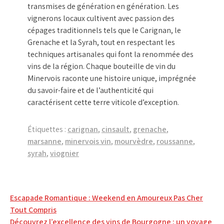
transmises de génération en génération. Les
vignerons locaux cultivent avec passion des
cépages traditionnels tels que le Carignan, le
Grenache et la Syrah, tout en respectant les
techniques artisanales qui font la renommée des
vins de la région. Chaque bouteille de vin du
Minervois raconte une histoire unique, imprégnée
du savoir-faire et de l’authenticité qui
caractérisent cette terre viticole d’exception.
Étiquettes :
carignan
,
cinsault
,
grenache
,
marsanne
,
minervois vin
,
mourvèdre
,
roussanne
,
syrah
,
viognier
Navigation
Escapade Romantique : Weekend en Amoureux Pas Cher
Tout Compris
de
Découvrez l’excellence des vins de Bourgogne : un voyage