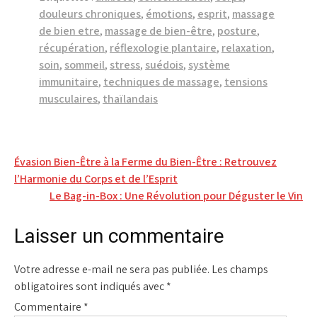
douleurs chroniques
,
émotions
,
esprit
,
massage
de bien etre
,
massage de bien-être
,
posture
,
récupération
,
réflexologie plantaire
,
relaxation
,
soin
,
sommeil
,
stress
,
suédois
,
système
immunitaire
,
techniques de massage
,
tensions
musculaires
,
thaïlandais
Navigation
Évasion Bien-Être à la Ferme du Bien-Être : Retrouvez
l’Harmonie du Corps et de l’Esprit
de
Le Bag-in-Box : Une Révolution pour Déguster le Vin
l’article
Laisser un commentaire
Votre adresse e-mail ne sera pas publiée.
Les champs
obligatoires sont indiqués avec
*
Commentaire
*