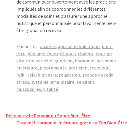
de communiquer ouvertement avec les praticiens
impliqués afin de coordonner les différentes
modalités de soins et d’assurer une approche
holistique et personnalisée pour favoriser le bien-
être global du receveur.
Étiquettes :
anxiété
,
approche holistique
,
bien-
être
,
blocages énergétiques
,
chaleur
,
énergie
vitale universelle
,
guérison
,
harmonie
,
harmonie
intérieure
,
picotements
,
praticien
,
receveur
,
reiki
,
reiki bien etre
,
relaxation
,
séance de reiki
,
stress
,
système immunitaire
,
tensions
musculaires
,
vitalité
Navigation
Découvrez le Pouvoir du Super Bien-Être
Trouver l’Harmonie Intérieure grâce au Zen Bien-Être
de