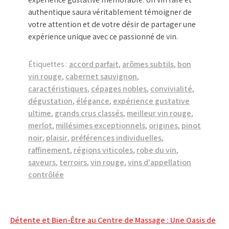
authentique saura véritablement témoigner de
votre attention et de votre désir de partager une
expérience unique avec ce passionné de vin.
Étiquettes :
accord parfait
,
arômes subtils
,
bon
vin rouge
,
cabernet sauvignon
,
caractéristiques
,
cépages nobles
,
convivialité
,
dégustation
,
élégance
,
expérience gustative
ultime
,
grands crus classés
,
meilleur vin rouge
,
merlot
,
millésimes exceptionnels
,
origines
,
pinot
noir
,
plaisir
,
préférences individuelles
,
raffinement
,
régions viticoles
,
robe du vin
,
saveurs
,
terroirs
,
vin rouge
,
vins d'appellation
contrôlée
Navigation
Détente et Bien-Être au Centre de Massage : Une Oasis de