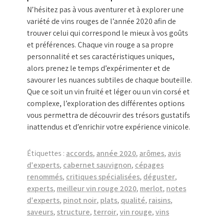
N’hésitez pas à vous aventurer et à explorer une
variété de vins rouges de l’année 2020 afin de
trouver celui qui correspond le mieux à vos goûts
et préférences. Chaque vin rouge a sa propre
personnalité et ses caractéristiques uniques,
alors prenez le temps d’expérimenter et de
savourer les nuances subtiles de chaque bouteille.
Que ce soit un vin fruité et léger ou un vin corsé et
complexe, l’exploration des différentes options
vous permettra de découvrir des trésors gustatifs
inattendus et d’enrichir votre expérience vinicole.
Étiquettes :
accords
,
année 2020
,
arômes
,
avis
d'experts
,
cabernet sauvignon
,
cépages
renommés
,
critiques spécialisées
,
déguster
,
experts
,
meilleur vin rouge 2020
,
merlot
,
notes
d'experts
,
pinot noir
,
plats
,
qualité
,
raisins
,
saveurs
,
structure
,
terroir
,
vin rouge
,
vins