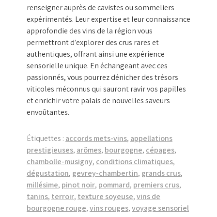
renseigner auprès de cavistes ou sommeliers
expérimentés. Leur expertise et leur connaissance
approfondie des vins de la région vous
permettront d’explorer des crus rares et
authentiques, offrant ainsi une expérience
sensorielle unique. En échangeant avec ces
passionnés, vous pourrez dénicher des trésors
viticoles méconnus qui sauront ravir vos papilles
et enrichir votre palais de nouvelles saveurs
envoûtantes.
Étiquettes :
accords mets-vins
,
appellations
prestigieuses
,
arômes
,
bourgogne
,
cépages
,
chambolle-musigny
,
conditions climatiques
,
dégustation
,
gevrey-chambertin
,
grands crus
,
millésime
,
pinot noir
,
pommard
,
premiers crus
,
tanins
,
terroir
,
texture soyeuse
,
vins de
bourgogne rouge
,
vins rouges
,
voyage sensoriel