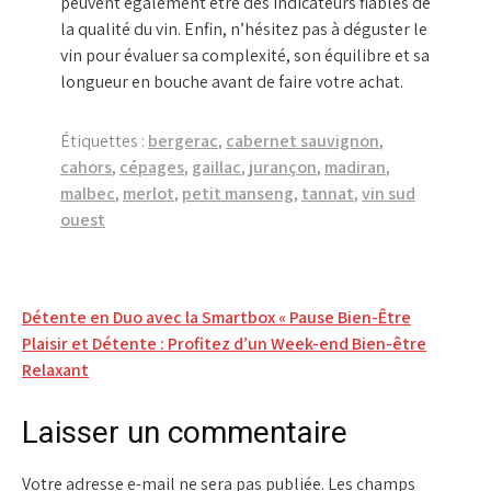
peuvent également être des indicateurs fiables de
la qualité du vin. Enfin, n’hésitez pas à déguster le
vin pour évaluer sa complexité, son équilibre et sa
longueur en bouche avant de faire votre achat.
Étiquettes :
bergerac
,
cabernet sauvignon
,
cahors
,
cépages
,
gaillac
,
jurançon
,
madiran
,
malbec
,
merlot
,
petit manseng
,
tannat
,
vin sud
ouest
Navigation
Détente en Duo avec la Smartbox « Pause Bien-Être
Plaisir et Détente : Profitez d’un Week-end Bien-être
de
Relaxant
l’article
Laisser un commentaire
Votre adresse e-mail ne sera pas publiée.
Les champs