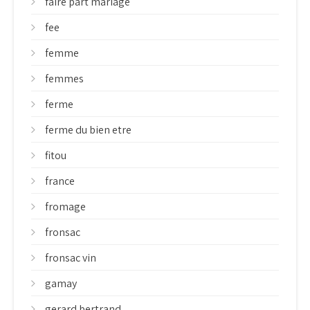
faire part mariage
fee
femme
femmes
ferme
ferme du bien etre
fitou
france
fromage
fronsac
fronsac vin
gamay
gerard bertrand