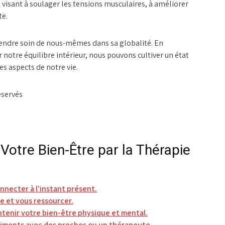
isant à soulager les tensions musculaires, à améliorer
te.
 prendre soin de nous-mêmes dans sa globalité. En
notre équilibre intérieur, nous pouvons cultiver un état
es aspects de notre vie.
éservés
Votre Bien-Être par la Thérapie
nnecter à l’instant présent.
 et vous ressourcer.
ntenir votre bien-être physique et mental.
timents avec des proches ou un thérapeute.