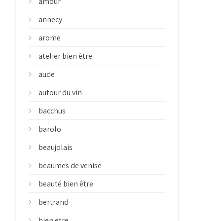
amour
annecy
arome
atelier bien être
aude
autour du vin
bacchus
barolo
beaujolais
beaumes de venise
beauté bien être
bertrand
bien etre