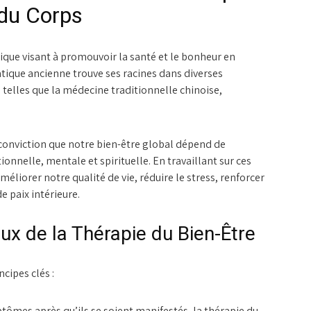
 du Corps
ique visant à promouvoir la santé et le bonheur en
ratique ancienne trouve ses racines dans diverses
 telles que la médecine traditionnelle chinoise,
 conviction que notre bien-être global dépend de
onnelle, mentale et spirituelle. En travaillant sur ces
éliorer notre qualité de vie, réduire le stress, renforcer
e paix intérieure.
x de la Thérapie du Bien-Être
cipes clés :
ptômes après qu’ils se soient manifestés, la thérapie du