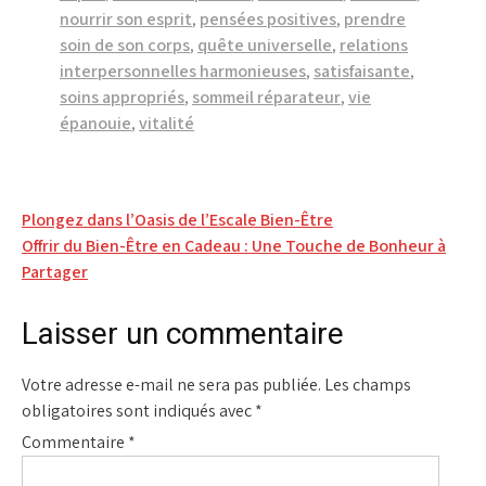
nourrir son esprit
,
pensées positives
,
prendre
soin de son corps
,
quête universelle
,
relations
interpersonnelles harmonieuses
,
satisfaisante
,
soins appropriés
,
sommeil réparateur
,
vie
épanouie
,
vitalité
Navigation
Plongez dans l’Oasis de l’Escale Bien-Être
Offrir du Bien-Être en Cadeau : Une Touche de Bonheur à
de
Partager
l’article
Laisser un commentaire
Votre adresse e-mail ne sera pas publiée.
Les champs
obligatoires sont indiqués avec
*
Commentaire
*