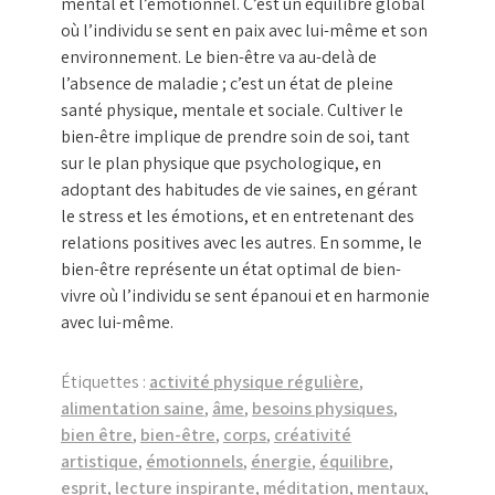
mental et l’émotionnel. C’est un équilibre global
où l’individu se sent en paix avec lui-même et son
environnement. Le bien-être va au-delà de
l’absence de maladie ; c’est un état de pleine
santé physique, mentale et sociale. Cultiver le
bien-être implique de prendre soin de soi, tant
sur le plan physique que psychologique, en
adoptant des habitudes de vie saines, en gérant
le stress et les émotions, et en entretenant des
relations positives avec les autres. En somme, le
bien-être représente un état optimal de bien-
vivre où l’individu se sent épanoui et en harmonie
avec lui-même.
Étiquettes :
activité physique régulière
,
alimentation saine
,
âme
,
besoins physiques
,
bien être
,
bien-être
,
corps
,
créativité
artistique
,
émotionnels
,
énergie
,
équilibre
,
esprit
,
lecture inspirante
,
méditation
,
mentaux
,