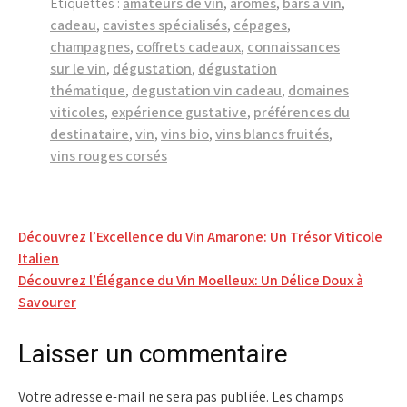
Étiquettes :
amateurs de vin
,
arômes
,
bars à vin
,
cadeau
,
cavistes spécialisés
,
cépages
,
champagnes
,
coffrets cadeaux
,
connaissances
sur le vin
,
dégustation
,
dégustation
thématique
,
degustation vin cadeau
,
domaines
viticoles
,
expérience gustative
,
préférences du
destinataire
,
vin
,
vins bio
,
vins blancs fruités
,
vins rouges corsés
Navigation
Découvrez l’Excellence du Vin Amarone: Un Trésor Viticole
Italien
de
Découvrez l’Élégance du Vin Moelleux: Un Délice Doux à
l’article
Savourer
Laisser un commentaire
Votre adresse e-mail ne sera pas publiée.
Les champs