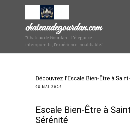
Skip
to
content
chateaudegourdan.com
"Château de Gourdan – L'élégance
intemporelle, l'expérience inoubliable."
Découvrez l’Escale Bien-Être à Saint-
08 MAI 2026
Escale Bien-Être à Sain
Sérénité