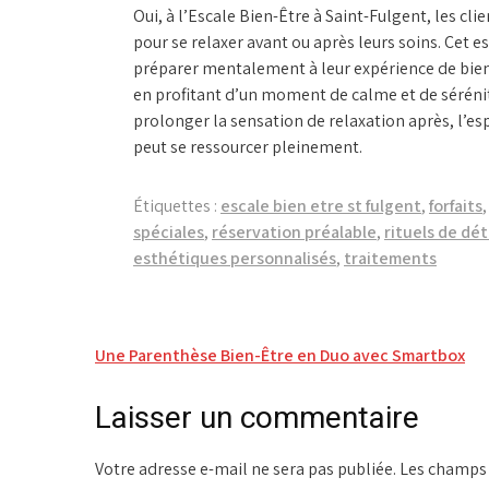
Oui, à l’Escale Bien-Être à Saint-Fulgent, les c
pour se relaxer avant ou après leurs soins. Cet e
préparer mentalement à leur expérience de bien-
en profitant d’un moment de calme et de sérénit
prolonger la sensation de relaxation après, l’es
peut se ressourcer pleinement.
Étiquettes :
escale bien etre st fulgent
,
forfaits
spéciales
,
réservation préalable
,
rituels de dé
esthétiques personnalisés
,
traitements
Navigation
Une Parenthèse Bien-Être en Duo avec Smartbox
de
Laisser un commentaire
l’article
Votre adresse e-mail ne sera pas publiée.
Les champs 