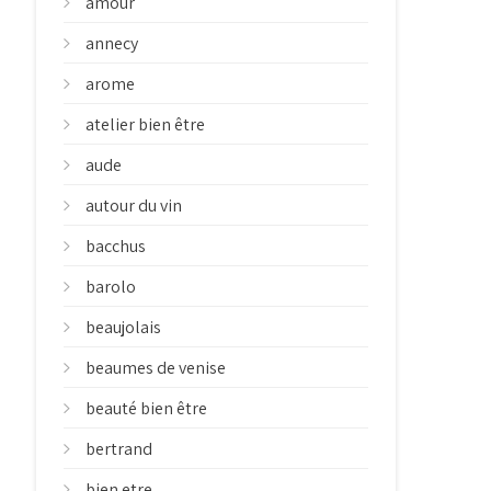
amour
annecy
arome
atelier bien être
aude
autour du vin
bacchus
barolo
beaujolais
beaumes de venise
beauté bien être
bertrand
bien etre