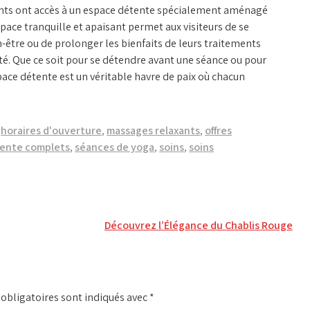
lients ont accès à un espace détente spécialement aménagé
space tranquille et apaisant permet aux visiteurs de se
être ou de prolonger les bienfaits de leurs traitements
é. Que ce soit pour se détendre avant une séance ou pour
pace détente est un véritable havre de paix où chacun
,
horaires d'ouverture
,
massages relaxants
,
offres
tente complets
,
séances de yoga
,
soins
,
soins
Découvrez l’Élégance du Chablis Rouge
obligatoires sont indiqués avec
*