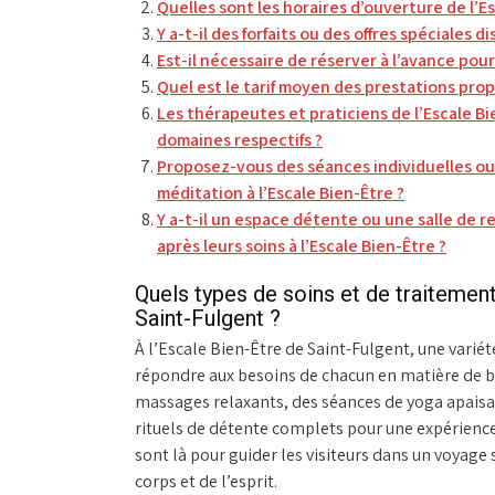
Quelles sont les horaires d’ouverture de l’E
Y a-t-il des forfaits ou des offres spéciales d
Est-il nécessaire de réserver à l’avance pour
Quel est le tarif moyen des prestations prop
Les thérapeutes et praticiens de l’Escale Bi
domaines respectifs ?
Proposez-vous des séances individuelles ou 
méditation à l’Escale Bien-Être ?
Y a-t-il un espace détente ou une salle de r
après leurs soins à l’Escale Bien-Être ?
Quels types de soins et de traitemen
Saint-Fulgent ?
À l’Escale Bien-Être de Saint-Fulgent, une varié
répondre aux besoins de chacun en matière de bi
massages relaxants, des séances de yoga apaisan
rituels de détente complets pour une expérience 
sont là pour guider les visiteurs dans un voyage se
corps et de l’esprit.