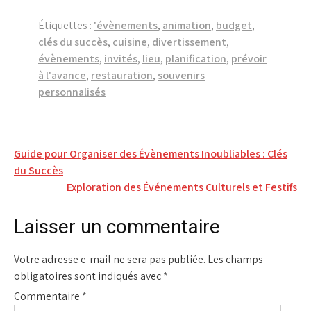
Étiquettes :
'évènements
,
animation
,
budget
,
clés du succès
,
cuisine
,
divertissement
,
évènements
,
invités
,
lieu
,
planification
,
prévoir
à l'avance
,
restauration
,
souvenirs
personnalisés
Navigation
Guide pour Organiser des Évènements Inoubliables : Clés
du Succès
de
Exploration des Événements Culturels et Festifs
l’article
Laisser un commentaire
Votre adresse e-mail ne sera pas publiée.
Les champs
obligatoires sont indiqués avec
*
Commentaire
*