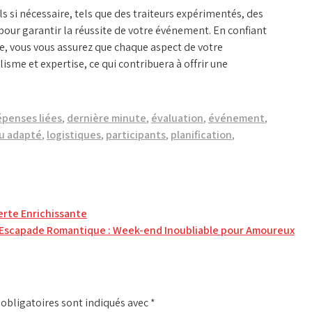
ls si nécessaire, tels que des traiteurs expérimentés, des
 pour garantir la réussite de votre événement. En confiant
e, vous vous assurez que chaque aspect de votre
sme et expertise, ce qui contribuera à offrir une
penses liées
,
dernière minute
,
évaluation
,
événement
,
eu adapté
,
logistiques
,
participants
,
planification
,
erte Enrichissante
Escapade Romantique : Week-end Inoubliable pour Amoureux
obligatoires sont indiqués avec
*