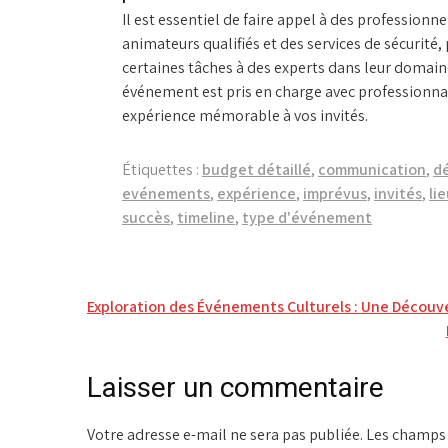
Il est essentiel de faire appel à des professionne
animateurs qualifiés et des services de sécurité,
certaines tâches à des experts dans leur domain
événement est pris en charge avec professionnali
expérience mémorable à vos invités.
Étiquettes :
budget détaillé
,
communication
,
dé
evénements
,
expérience
,
imprévus
,
invités
,
li
succès
,
timeline
,
type d'événement
Navigation
Exploration des Événements Culturels : Une Découv
de
l’article
Laisser un commentaire
Votre adresse e-mail ne sera pas publiée.
Les champs 