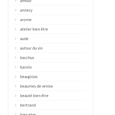
amour
annecy
arome
atelier bien être
aude
autour du vin
bacchus
barolo
beaujolais
beaumes de venise
beauté bien être
bertrand
bien etre