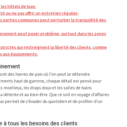
les hôtels de luxe.
 ou ne pas offrir un entretien régulier.
s parties communes peut perturber la tranquillité des
ionnement peut poser problème, surtout dans les zones
strictes qui restreignent la liberté des clients, comme
cès aux équipements.
einement
 sont des havres de paix où l’on peut se détendre
ements haut de gamme, chaque détail est pensé pour
ts moelleux, les draps doux et les salles de bains
détente et au bien-être. Que ce soit en voyage d’affaires
ux permet de s’évader du quotidien et de profiter d’un
 à tous les besoins des clients