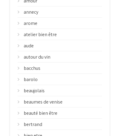
amour
annecy
arome
atelier bien être
aude
autour du vin
bacchus
barolo
beaujolais
beaumes de venise
beauté bien être
bertrand
bien etre