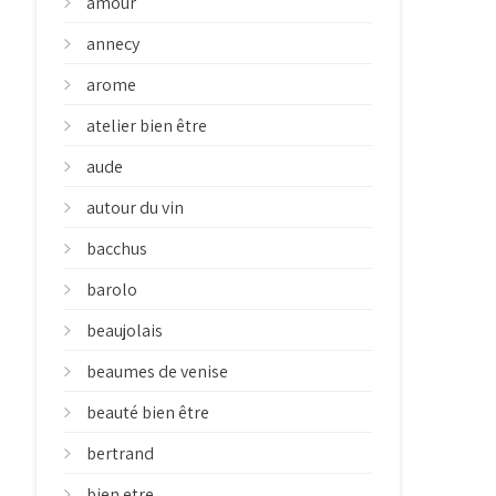
amour
annecy
arome
atelier bien être
aude
autour du vin
bacchus
barolo
beaujolais
beaumes de venise
beauté bien être
bertrand
bien etre