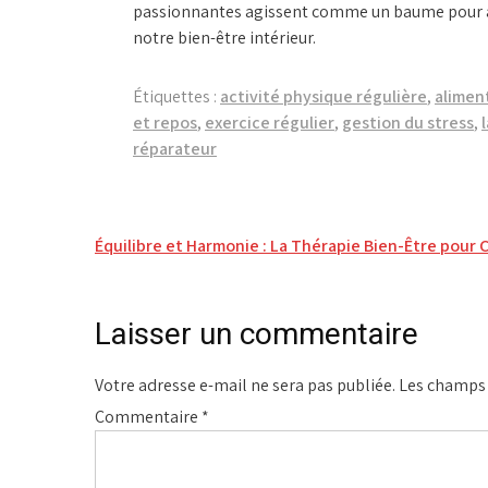
passionnantes agissent comme un baume pour apa
notre bien-être intérieur.
Étiquettes :
activité physique régulière
,
alimen
et repos
,
exercice régulier
,
gestion du stress
,
réparateur
Navigation
Équilibre et Harmonie : La Thérapie Bien-Être pour C
de
l’article
Laisser un commentaire
Votre adresse e-mail ne sera pas publiée.
Les champs 
Commentaire
*