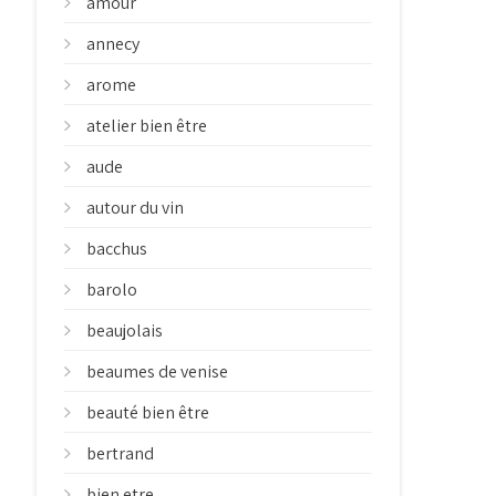
amour
annecy
arome
atelier bien être
aude
autour du vin
bacchus
barolo
beaujolais
beaumes de venise
beauté bien être
bertrand
bien etre