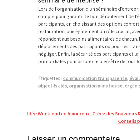
séminaire d’entreprise ?
Lors de l’organisation d’un séminaire d’entrepris
compte pour garantir le bon déroulement de l’év
participants, en choisissant des options confo
restauration joue également un rôle crucial, avec
répondent aux besoins alimentaires de chacun. L
déplacements des participants ou pour les transfe
négliger. Enfin, la sécurité des participants et 
primordiales pour assurer le bien-être de tous l
Étiquettes :
communication transparente
,
éval
objectifs clés
,
organisation minutieuse
,
organi
Navigation
Idée Week-end en Amoureux : Créez des Souvenirs 
Conseils 
de
l’article
Laisser un commentaire