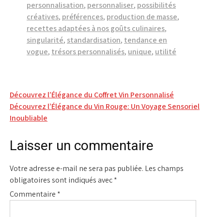
personnalisation
,
personnaliser
,
possibilités
créatives
,
préférences
,
production de masse
,
recettes adaptées à nos goûts culinaires
,
singularité
,
standardisation
,
tendance en
vogue
,
trésors personnalisés
,
unique
,
utilité
Navigation
Découvrez l’Élégance du Coffret Vin Personnalisé
Découvrez l’Élégance du Vin Rouge: Un Voyage Sensoriel
de
Inoubliable
l’article
Laisser un commentaire
Votre adresse e-mail ne sera pas publiée.
Les champs
obligatoires sont indiqués avec
*
Commentaire
*