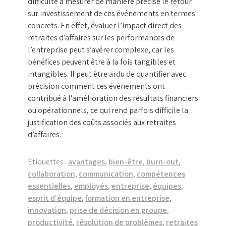
difficulté à mesurer de manière précise le retour
sur investissement de ces événements en termes
concrets. En effet, évaluer l’impact direct des
retraites d’affaires sur les performances de
l’entreprise peut s’avérer complexe, car les
bénéfices peuvent être à la fois tangibles et
intangibles. Il peut être ardu de quantifier avec
précision comment ces événements ont
contribué à l’amélioration des résultats financiers
ou opérationnels, ce qui rend parfois difficile la
justification des coûts associés aux retraites
d’affaires.
Étiquettes :
avantages
,
bien-être
,
burn-out
,
collaboration
,
communication
,
compétences
essentielles
,
employés
,
entreprise
,
équipes
,
esprit d'équipe
,
formation en entreprise
,
innovation
,
prise de décision en groupe
,
productivité
,
résolution de problèmes
,
retraites