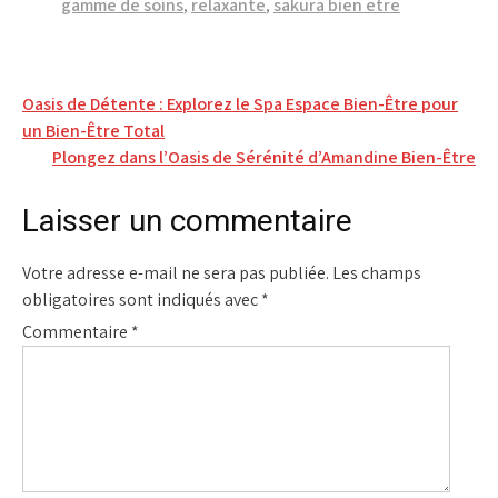
gamme de soins
,
relaxante
,
sakura bien etre
Navigation
Oasis de Détente : Explorez le Spa Espace Bien-Être pour
un Bien-Être Total
de
Plongez dans l’Oasis de Sérénité d’Amandine Bien-Être
l’article
Laisser un commentaire
Votre adresse e-mail ne sera pas publiée.
Les champs
obligatoires sont indiqués avec
*
Commentaire
*