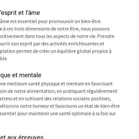
’esprit et l’âme
t l’âme est essentiel pour promouvoir un bien-être
ée à ces trois dimensions de notre être, nous pouvons
positivement dans tous les aspects de notre vie. Prendre
rrir son esprit par des activités enrichissantes et
lation permet de créer un équilibre global propice à
ble.
ique et mentale
une meilleure santé physique et mentale en favorisant
t soin de notre alimentation, en pratiquant régulièrement
tress et en cultivant des relations sociales positives,
liorons notre humeur et favorisons un état de bien-être
essentiel pour maintenir une santé optimale à la fois sur
 et aux épreuves