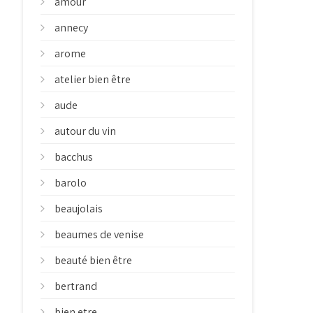
amour
annecy
arome
atelier bien être
aude
autour du vin
bacchus
barolo
beaujolais
beaumes de venise
beauté bien être
bertrand
bien etre