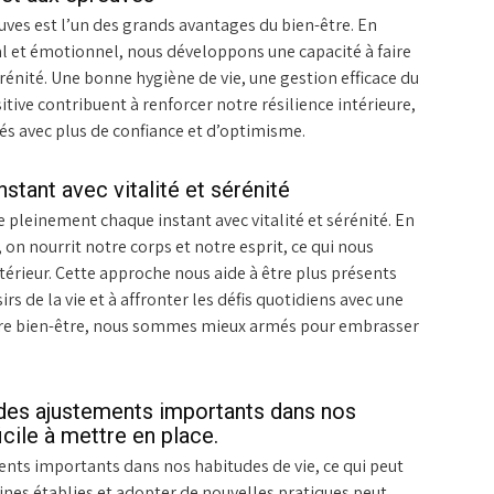
euves est l’un des grands avantages du bien-être. En
l et émotionnel, nous développons une capacité à faire
sérénité. Une bonne hygiène de vie, une gestion efficace du
itive contribuent à renforcer notre résilience intérieure,
és avec plus de confiance et d’optimisme.
tant avec vitalité et sérénité
e pleinement chaque instant avec vitalité et sérénité. En
 on nourrit notre corps et notre esprit, ce qui nous
térieur. Cette approche nous aide à être plus présents
irs de la vie et à affronter les défis quotidiens avec une
notre bien-être, nous sommes mieux armés pour embrasser
 des ajustements importants dans nos
icile à mettre en place.
ents importants dans nos habitudes de vie, ce qui peut
utines établies et adopter de nouvelles pratiques peut