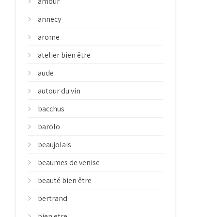
amour
annecy
arome
atelier bien être
aude
autour du vin
bacchus
barolo
beaujolais
beaumes de venise
beauté bien être
bertrand
bien etre