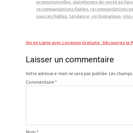
promotionnelles
,
plateformes de vente en lign
recommandations fiables
,
recommandations pe
sources fiables
,
tendance
,
vin biologique
,
vins 
Navigation
Vin en Ligne avec Livraison Gratuite : Découvrez le P
de
Laisser un commentaire
l’article
Votre adresse e-mail ne sera pas publiée.
Les champs 
Commentaire
*
Nom
*