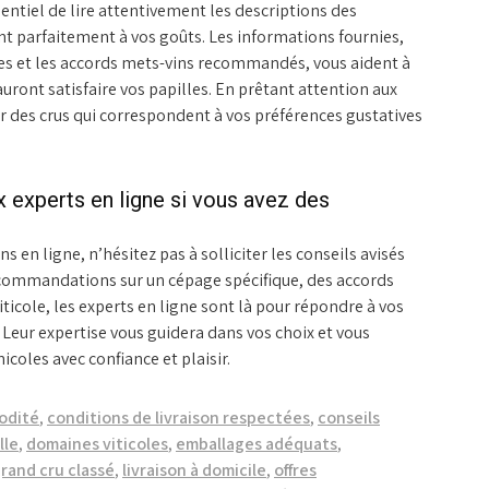
ssentiel de lire attentivement les descriptions des
ent parfaitement à vos goûts. Les informations fournies,
ômes et les accords mets-vins recommandés, vous aident à
sauront satisfaire vos papilles. En prêtant attention aux
r des crus qui correspondent à vos préférences gustatives
 experts en ligne si vous avez des
 en ligne, n’hésitez pas à solliciter les conseils avisés
recommandations sur un cépage spécifique, des accords
icole, les experts en ligne sont là pour répondre à vos
 Leur expertise vous guidera dans vos choix et vous
coles avec confiance et plaisir.
odité
,
conditions de livraison respectées
,
conseils
lle
,
domaines viticoles
,
emballages adéquats
,
rand cru classé
,
livraison à domicile
,
offres