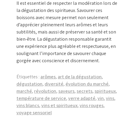
Il est essentiel de respecter la modération lors de
la dégustation des spiritueux. Savourer ces
boissons avec mesure permet non seulement
d’apprécier pleinement leurs arômes et leurs
subtilités, mais aussi de préserver sa santé et son
bien-être. La dégustation responsable garantit
une expérience plus agréable et respectueuse, en
soulignant l’importance de savourer chaque
gorgée avec conscience et discernement.
Étiquettes :
arômes
,
art de la dégustation
,
dégustation
,
diversité
,
évolution du marché
,
marché
,
révolution
,
saveurs
,
secrets
,
spiritueux
,
température de service
,
verre adapté
,
vin
,
vins
,
vins blancs
,
vins et spiritueux
,
vins rouges
,
voyage sensoriel