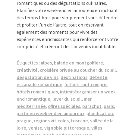
romantiques ou des dégustations culinaires.
Planifiez votre week-end en amoureux en incluant
des temps libres pour simplement vous détendre
et profiter l’un de l’autre, tout en réservant
également des moments pour vivre des
expériences enrichissantes qui renforceront votre
complicité et créeront des souvenirs inoubliables.
Étiquettes :
alpes
,
balade en montgolfière
,
créativité
,
croisière privée au coucher du soleil
,
dégustation de vins
,
destinations
,
détente
,
escapade romantique
,
forfaits tout compris
,
hôtels romantiques
,
intimitéorganiser un week-
end romantique
,
lever du soleil
,
mer
méditerranée
,
offres spéciales
,
parachut
,
paris
,
partir en week end en amoureux
,
planification
,
prague
,
régions viticoles
,
toscane
,
vallée de la
loire
,
venise
,
vignoble pittoresque
,
villes