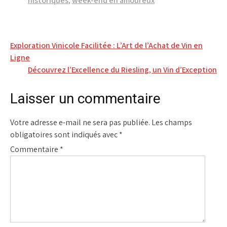
historiques
,
week-end en amoureux
Navigation
Exploration Vinicole Facilitée : L’Art de l’Achat de Vin en
Ligne
de
Découvrez l’Excellence du Riesling, un Vin d’Exception
l’article
Laisser un commentaire
Votre adresse e-mail ne sera pas publiée.
Les champs
obligatoires sont indiqués avec
*
Commentaire
*