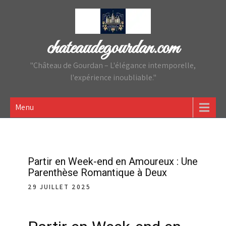
Skip
to
content
chateaudegourdan.com
"Château de Gourdan – L'élégance intemporelle,
l'expérience inoubliable."
Menu
Partir en Week-end en Amoureux : Une
Parenthèse Romantique à Deux
29 JUILLET 2025