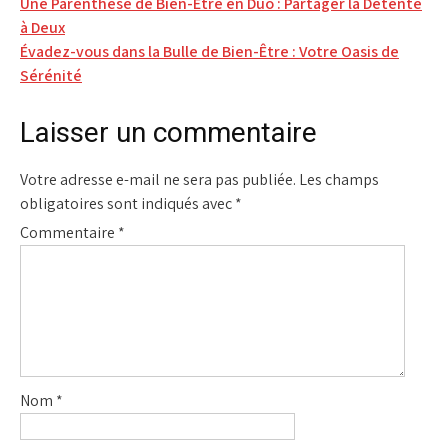
Navigation
Une Parenthèse de Bien-Être en Duo : Partager la Détente
à Deux
de
Évadez-vous dans la Bulle de Bien-Être : Votre Oasis de
l’article
Sérénité
Laisser un commentaire
Votre adresse e-mail ne sera pas publiée.
Les champs
obligatoires sont indiqués avec
*
Commentaire
*
Nom
*