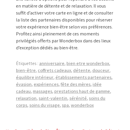
en matière de détente et de relaxation. Il vous
suffit d’activer votre carte en ligne et de consulter
la liste des partenaires disponibles pour réserver
votre expérience bien-être selon vos préférences.
Profitez ainsi pleinement de ces moments
privilégiés offerts par Wonderbox dans des lieux
d’exception dédiés au bien-être.
Étiquettes :
anniversaire
,
bien etre wonderbox
,
bien-être
,
coffrets cadeaux
,
détente
,
douceur
,
équilibre intérieur
,
établissements partenaires
,
évasion
,
expériences
,
fête des mères
,
idée
cadeau
,
massages
,
prestations haut de gamme
,
relaxation
,
saint-valentin
,
sérénité
,
soins du
corps
,
soins du visage
,
spa
,
wonderbox