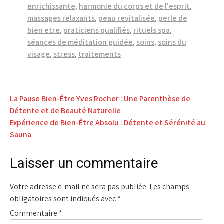
enrichissante
,
harmonie du corps et de l'esprit
,
massages relaxants
,
peau revitalisée
,
perle de
bien etre
,
praticiens qualifiés
,
rituels spa
,
séances de méditation guidée
,
soins
,
soins du
visage
,
stress
,
traitements
Navigation
La Pause Bien-Être Yves Rocher : Une Parenthèse de
Détente et de Beauté Naturelle
de
Expérience de Bien-Être Absolu : Détente et Sérénité au
l’article
Sauna
Laisser un commentaire
Votre adresse e-mail ne sera pas publiée.
Les champs
obligatoires sont indiqués avec
*
Commentaire
*