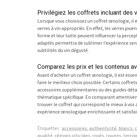
Privilégiez les coffrets incluant des 
Lorsque vous choisissez un coffret œnologie, il 
verres à vin appropriés. En effet, les verres joue
forme et leur taille peuvent influencer la perce
adaptés permettra de sublimer l’expérience sens
subtilités du vin dégusté.
Comparez les prix et les contenus ava
Avant d’acheter un coffret œnologie, il est esse
faire le meilleur choix possible. Certains coffret
accessoires supplémentaires ou des guides détail
thématique spécifique. En comparant attentivem
trouver le coffret qui correspond le mieux à vos 
expérience œnologique enrichissante et satisfai
Étiquettes :
accessoires
,
authenticité
,
blancs
,
c
qualité
,
régions viticoles
,
rosés
,
rouges
,
terroi