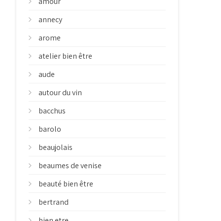
amour
annecy
arome
atelier bien être
aude
autour du vin
bacchus
barolo
beaujolais
beaumes de venise
beauté bien être
bertrand
bien etre