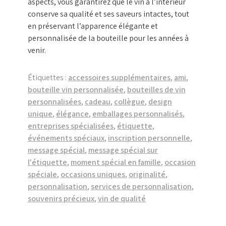
aspects, vous garantirez que le vin à l’intérieur
conserve sa qualité et ses saveurs intactes, tout
en préservant l’apparence élégante et
personnalisée de la bouteille pour les années à
venir.
Étiquettes :
accessoires supplémentaires
,
ami
,
bouteille vin personnalisée
,
bouteilles de vin
personnalisées
,
cadeau
,
collègue
,
design
unique
,
élégance
,
emballages personnalisés
,
entreprises spécialisées
,
étiquette
,
événements spéciaux
,
inscription personnelle
,
message spécial
,
message spécial sur
l'étiquette
,
moment spécial en famille
,
occasion
spéciale
,
occasions uniques
,
originalité
,
personnalisation
,
services de personnalisation
,
souvenirs précieux
,
vin de qualité