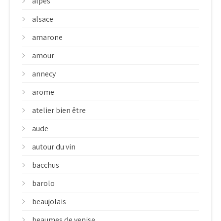
alpes
alsace
amarone
amour
annecy
arome
atelier bien être
aude
autour du vin
bacchus
barolo
beaujolais
beaumes de venise