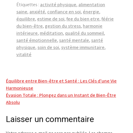
Étiquettes :
activité physique
,
alimentation
saine
,
anxiété
,
confiance en soi
,
énergie
,
équilibre
,
estime de soi
,
fee du bien etre
,
féérie
du bien-être
,
gestion du stress
,
harmonie
intérieure
,
méditation
,
qualité du sommeil
,
santé émotionnelle
,
santé mentale
,
santé
physique
,
soin de soi
,
système immunitaire
,
vitalité
Navigation
Équilibre entre Bien-être et Santé : Les Clés d’une Vie
Harmonieuse
de
Évasion Totale : Plongez dans un Instant de Bien-Être
l’article
Absolu
Laisser un commentaire